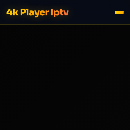
4k Player Iptv