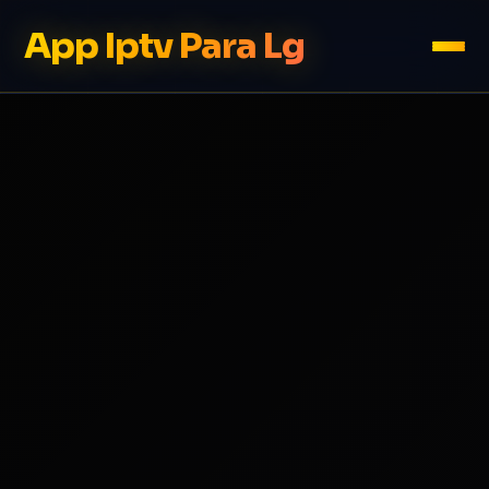
App Iptv Para Lg