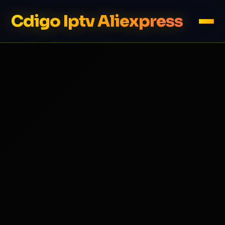
Cdigo Iptv Aliexpress