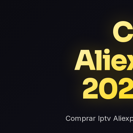
C
Alie
202
Comprar Iptv Aliex