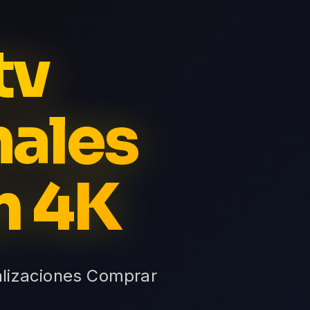
tv
nales
m 4K
alizaciones Comprar
i