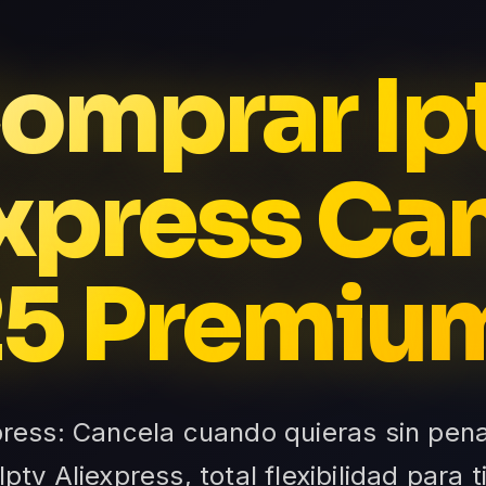
omprar Ip
xpress Ca
5 Premiu
press: Cancela cuando quieras sin pen
Iptv Aliexpress, total flexibilidad para t