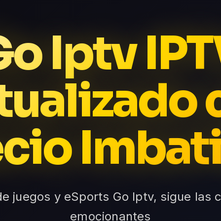
o Iptv IP
tualizado 
cio Imbat
de juegos y eSports Go Iptv, sigue la
emocionantes