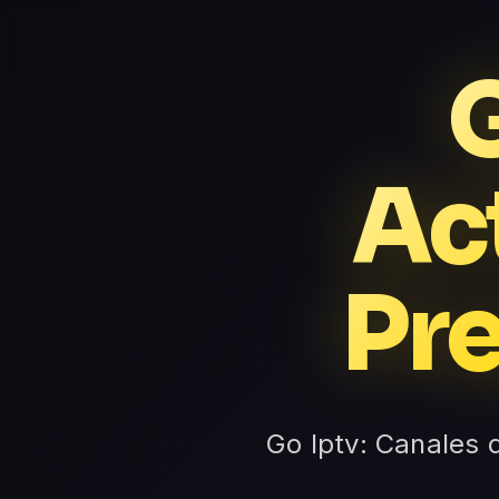
G
Ac
Pre
Go Iptv: Canales 