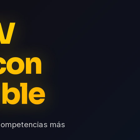
TV
con
ible
s competencias más