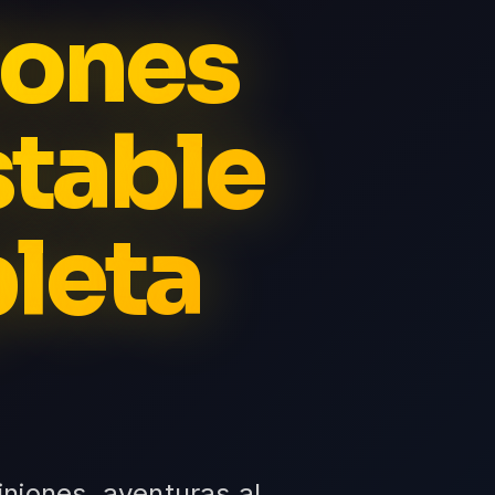
iones
stable
leta
iniones, aventuras al