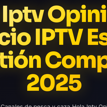
 Iptv Opin
cio IPTV E
tión Comp
2025
 Canales de pesca y caza Hola Iptv Op