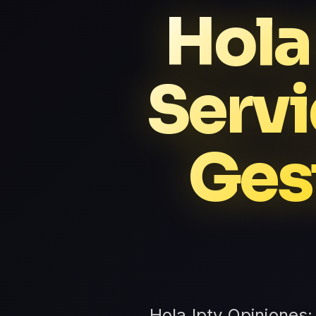
Hola
Servi
Ges
Hola Iptv Opiniones: