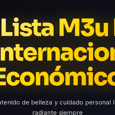
 Lista M3u
Internacion
Económic
ntenido de belleza y cuidado personal I
radiante siempre