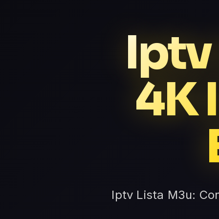
Iptv
4K 
Iptv Lista M3u: Co