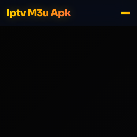
Iptv M3u Apk