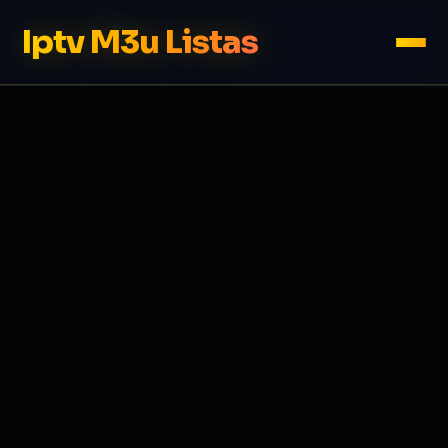
Iptv M3u Listas