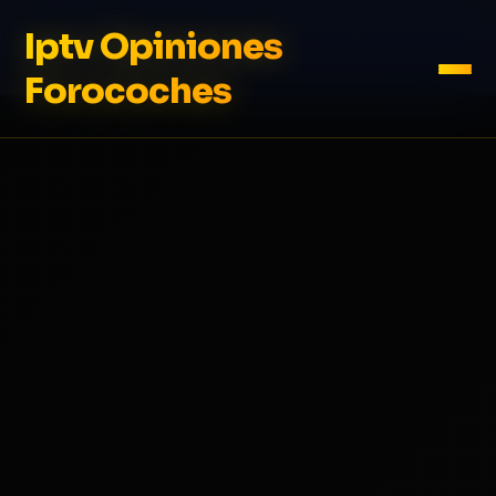
Iptv Opiniones
Forocoches