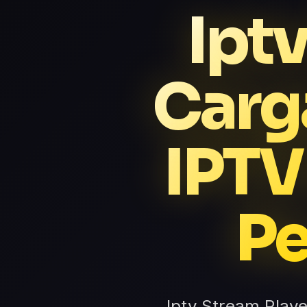
Ipt
Carga
IPTV
Pe
Iptv Stream Playe