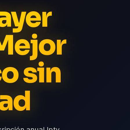
ayer
 Mejor
o sin
dad
ripción anual Iptv