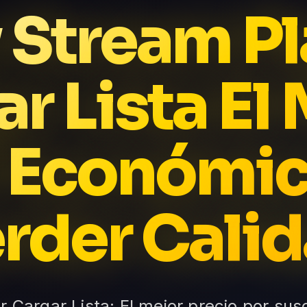
v Stream Pl
r Lista El
 Económic
rder Cali
r Cargar Lista: El mejor precio por susc