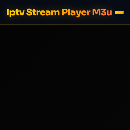
Iptv Stream Player M3u