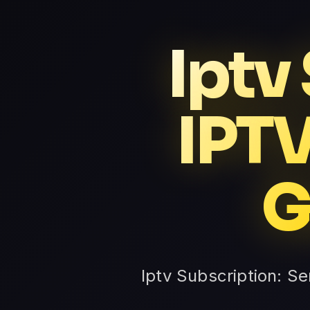
Iptv
IPTV
G
Iptv Subscription: S