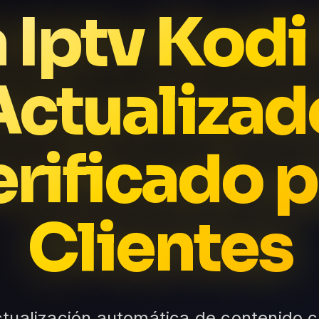
a Iptv Kodi
Actualizad
rificado 
Clientes
Actualización automática de contenido co