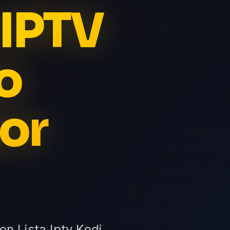
 IPTV
o
por
n Lista Iptv Kodi,