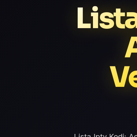
List
Ve
Lista Iptv Kodi: 