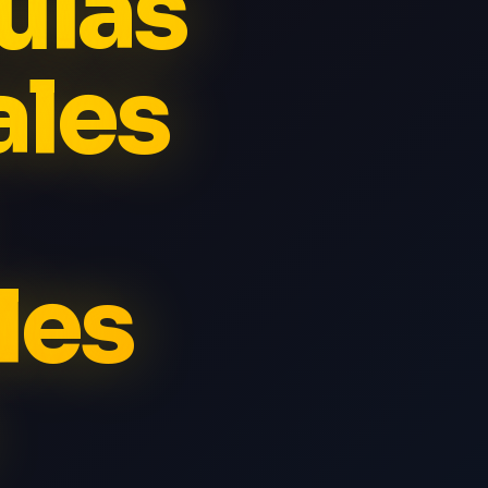
culas
ales
les