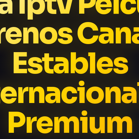
a Iptv Pel
renos Can
Estables
ternaciona
Premium