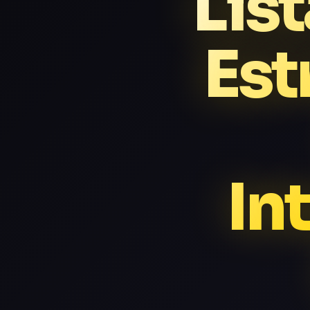
List
Est
In