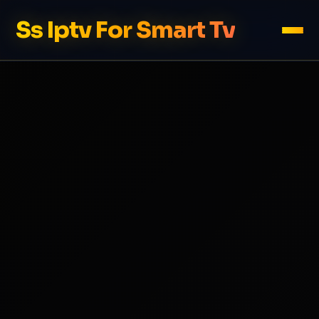
Ss Iptv For Smart Tv